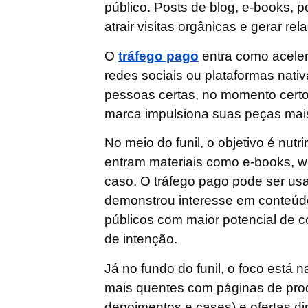
público. Posts de blog, e-books, p
atrair visitas orgânicas e gerar re
O
tráfego pago
entra como
acele
redes sociais ou plataformas nati
pessoas certas, no momento certo
marca impulsiona suas peças mais 
No
meio do funil
, o objetivo é nut
entram materiais como e-books, w
caso. O tráfego pago pode ser us
demonstrou interesse em conteúdo
públicos com maior potencial de
de intenção.
Já no
fundo do funil
, o foco está 
mais quentes com páginas de prod
depoimentos e cases) e ofertas dir