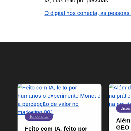
IA, mas feito por pessoas.
O digital nos conecta, as pessoa
Dicas
Tendências
Além
GEO n
Feito com IA, feito por