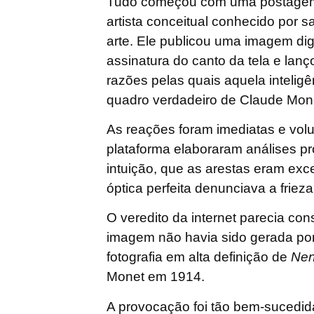
Tudo começou com uma postagem no
artista conceitual conhecido por s
arte. Ele publicou uma imagem dig
assinatura do canto da tela e lanç
razões pelas quais aquela inteligên
quadro verdadeiro de Claude Mon
As reações foram imediatas e volum
plataforma elaboraram análises p
intuição, que as arestas eram exc
óptica perfeita denunciava a frieza
O veredito da internet parecia con
imagem não havia sido gerada po
fotografia em alta definição de
Nen
Monet em 1914.
A provocação foi tão bem-sucedida