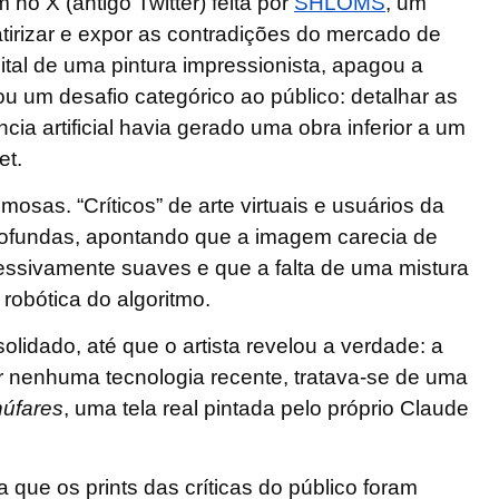
 X (antigo Twitter) feita por
SHLOMS
, um
atirizar e expor as contradições do mercado de
ital de uma pintura impressionista, apagou a
ou um desafio categórico ao público: detalhar as
cia artificial havia gerado uma obra inferior a um
et.
osas. “Críticos” de arte virtuais e usuários da
rofundas, apontando que a imagem carecia de
essivamente suaves e que a falta de uma mistura
 robótica do algoritmo.
solidado, até que o artista revelou a verdade:
a
r nenhuma tecnologia recente
, tratava-se de uma
úfares
, uma tela real pintada pelo próprio Claude
 que os prints das críticas do público foram