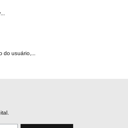
..
do usuário,...
tal.